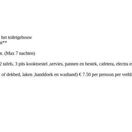
 het toiletgebouw
ht**
p.n. (Max 7 nachten)
2 tafels, 3 pits kooktoestel ,servies, pannen en bestek, cafetera, electra
 of dekbed, laken ,handdoek en washand) € 7.50 per persoon per verbli