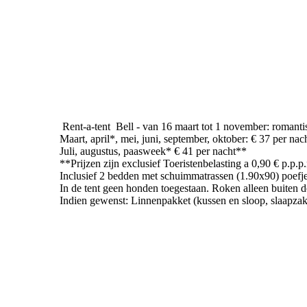
Rent-a-tent Bell - van 16 maart tot 1 november: romantis
Maart, april*, mei, juni, september, oktober: € 37 per nac
Juli, augustus, paasweek* € 41 per nacht**
**Prijzen zijn exclusief Toeristenbelasting a 0,90 € p.p.
Inclusief 2 bedden met schuimmatrassen (1.90x90) poefjes,
In de tent geen honden toegestaan. Roken alleen buiten de
Indien gewenst: Linnenpakket (kussen en sloop, slaapzak