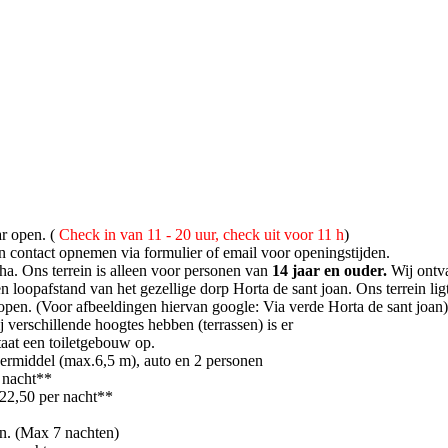
ar open. (
Check in van 11 - 20 uur, check uit voor 11 h
)
en contact opnemen via formulier of email voor openingstijden.
ha. Ons terrein is alleen voor personen van
14 jaar en ouder.
Wij ontv
n loopafstand van het gezellige dorp Horta de sant joan. Ons terrein li
open. (Voor afbeeldingen hiervan google: Via verde Horta de sant joan
 verschillende hoogtes hebben (terrassen) is er
staat een toiletgebouw op.
peermiddel (max.6,5 m), auto en 2 personen
r nacht**
€ 22,50 per nacht**
p.n. (Max 7 nachten)