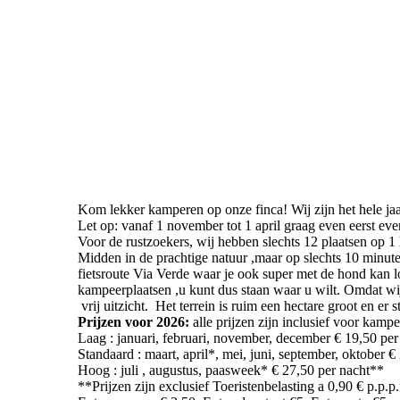
Kom lekker kamperen op onze finca! Wij zijn het hele ja
Let op: vanaf 1 november tot 1 april graag even eerst ev
Voor de rustzoekers, wij hebben slechts 12 plaatsen op 1 
Midden in de prachtige natuur ,maar op slechts 10 minute
fietsroute Via Verde waar je ook super met de hond kan l
kampeerplaatsen ,u kunt dus staan waar u wilt. Omdat wij
vrij uitzicht. Het terrein is ruim een hectare groot en er 
Prijzen voor 2026:
alle prijzen zijn inclusief voor kam
Laag : januari, februari, november, december € 19,50 pe
Standaard : maart, april*, mei, juni, september, oktober 
Hoog : juli , augustus, paasweek* € 27,50 per nacht**
**Prijzen zijn exclusief Toeristenbelasting a 0,90 € p.p.