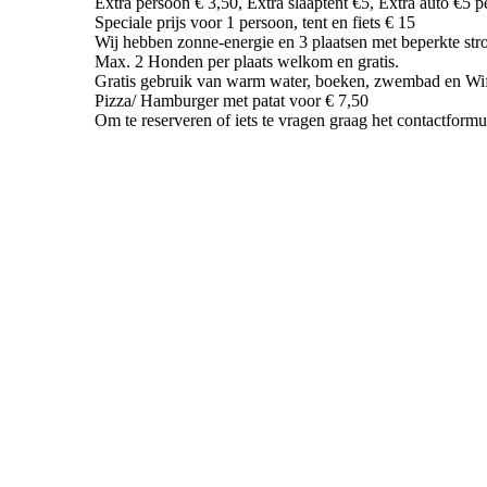
Extra persoon € 3,50, Extra slaaptent €5, Extra auto €5 p
Speciale prijs voor 1 persoon, tent en fiets € 15
Wij hebben zonne-energie en 3 plaatsen met beperkte stroo
Max. 2 Honden per plaats welkom en gratis.
Gratis gebruik van warm water, boeken, zwembad en Wif
Pizza/ Hamburger met patat voor € 7,50
Om te reserveren of iets te vragen graag het contactformul