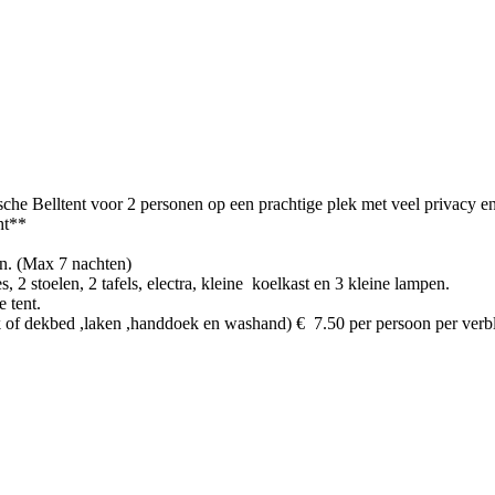
che Belltent voor 2 personen op een prachtige plek met veel privacy en
ht**
p.n. (Max 7 nachten)
 2 stoelen, 2 tafels, electra, kleine koelkast en 3 kleine lampen.
 tent.
 of dekbed ,laken ,handdoek en washand) € 7.50 per persoon per verbl